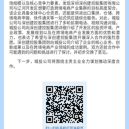
场规模以及核心竞争力要素，发现深圳深创建控股集团有限公
司与辽河开发区想要打造跨境电商产业集群的目标高度契合，
该企业具备全球中心仓资质，还能提供进出口集拼、仓储、跨
境电商申报、快件通关等一站式供应链综合服务。对此，城投
公司与深创建控股集团进行了多轮前期电话、视频沟通对接。
城投公司向深创建控股集团详细介绍了开发区的投资环境、产
业政策、发展规划以及在跨境电商产业发展方面的优势和潜
力，也表达了希望与深创建控股集团开展深入合作的强烈意
愿。深创建控股集团则向城投公司介绍了企业的核心业务、创
新成果以及在跨境电商产业领域的成功案例。双方还就合作中
可能遇到的问题和挑战进行了探讨，并初步交换了意见。
下一步，城投公司将围绕主责主业全力谋划推动深度合
作。
扫一扫在手机打开当前页