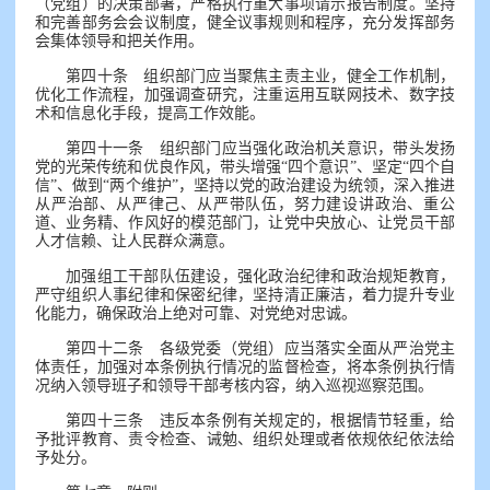
（党组）的决策部署，严格执行重大事项请示报告制度。坚持
和完善部务会会议制度，健全议事规则和程序，充分发挥部务
会集体领导和把关作用。
第四十条 组织部门应当聚焦主责主业，健全工作机制，
优化工作流程，加强调查研究，注重运用互联网技术、数字技
术和信息化手段，提高工作效能。
第四十一条 组织部门应当强化政治机关意识，带头发扬
党的光荣传统和优良作风，带头增强“四个意识”、坚定“四个自
信”、做到“两个维护”，坚持以党的政治建设为统领，深入推进
从严治部、从严律己、从严带队伍，努力建设讲政治、重公
道、业务精、作风好的模范部门，让党中央放心、让党员干部
人才信赖、让人民群众满意。
加强组工干部队伍建设，强化政治纪律和政治规矩教育，
严守组织人事纪律和保密纪律，坚持清正廉洁，着力提升专业
化能力，确保政治上绝对可靠、对党绝对忠诚。
第四十二条 各级党委（党组）应当落实全面从严治党主
体责任，加强对本条例执行情况的监督检查，将本条例执行情
况纳入领导班子和领导干部考核内容，纳入巡视巡察范围。
第四十三条 违反本条例有关规定的，根据情节轻重，给
予批评教育、责令检查、诫勉、组织处理或者依规依纪依法给
予处分。