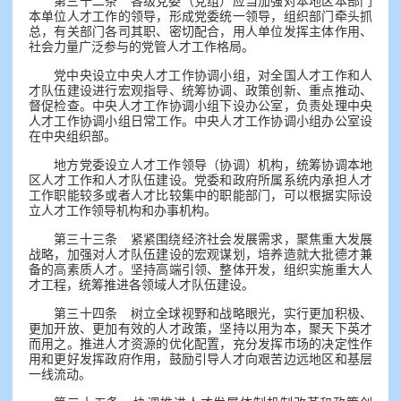
第三十二条 各级党委（党组）应当加强对本地区本部门
本单位人才工作的领导，形成党委统一领导，组织部门牵头抓
总，有关部门各司其职、密切配合，用人单位发挥主体作用、
社会力量广泛参与的党管人才工作格局。
党中央设立中央人才工作协调小组，对全国人才工作和人
才队伍建设进行宏观指导、统筹协调、政策创新、重点推动、
督促检查。中央人才工作协调小组下设办公室，负责处理中央
人才工作协调小组日常工作。中央人才工作协调小组办公室设
在中央组织部。
地方党委设立人才工作领导（协调）机构，统筹协调本地
区人才工作和人才队伍建设。党委和政府所属系统内承担人才
工作职能较多或者人才比较集中的职能部门，可以根据实际设
立人才工作领导机构和办事机构。
第三十三条 紧紧围绕经济社会发展需求，聚焦重大发展
战略，加强对人才队伍建设的宏观谋划，培养造就大批德才兼
备的高素质人才。坚持高端引领、整体开发，组织实施重大人
才工程，统筹推进各领域人才队伍建设。
第三十四条 树立全球视野和战略眼光，实行更加积极、
更加开放、更加有效的人才政策，坚持以用为本，聚天下英才
而用之。推进人才资源的优化配置，充分发挥市场的决定性作
用和更好发挥政府作用，鼓励引导人才向艰苦边远地区和基层
一线流动。