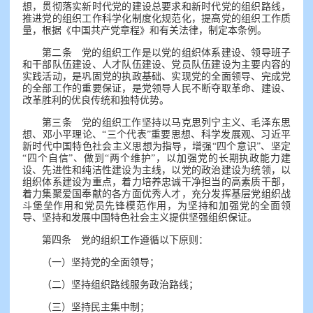
想，贯彻落实新时代党的建设总要求和新时代党的组织路线，
推进党的组织工作科学化制度化规范化，提高党的组织工作质
量，根据《中国共产党章程》和有关法律，制定本条例。
第二条 党的组织工作是以党的组织体系建设、领导班子
和干部队伍建设、人才队伍建设、党员队伍建设为主要内容的
实践活动，是巩固党的执政基础、实现党的全面领导、完成党
的全部工作的重要保证，是党领导人民不断夺取革命、建设、
改革胜利的优良传统和独特优势。
第三条 党的组织工作坚持以马克思列宁主义、毛泽东思
想、邓小平理论、“三个代表”重要思想、科学发展观、习近平
新时代中国特色社会主义思想为指导，增强“四个意识”、坚定
“四个自信”、做到“两个维护”，以加强党的长期执政能力建
设、先进性和纯洁性建设为主线，以党的政治建设为统领，以
组织体系建设为重点，着力培养忠诚干净担当的高素质干部，
着力集聚爱国奉献的各方面优秀人才，充分发挥基层党组织战
斗堡垒作用和党员先锋模范作用，为坚持和加强党的全面领
导、坚持和发展中国特色社会主义提供坚强组织保证。
第四条 党的组织工作遵循以下原则：
（一）坚持党的全面领导；
（二）坚持组织路线服务政治路线；
（三）坚持民主集中制；