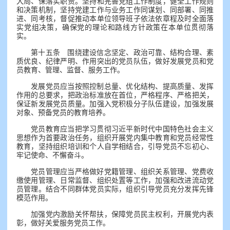
大局、保落实职责。坚持和完善党组工作制度，健全工作规则
和决策机制，坚持党建工作与业务工作同谋划、同部署、同推
进、同考核，督促推动本单位领导班子依法依章程及时全面落
实党组决策，确保党的理论和路线方针政策在本单位贯彻落
实。
第十五条 围绕建设信念坚定、政治可靠、结构合理、素
质优良、纪律严明、作用突出的党员队伍，做好发展党员和党
员教育、管理、监督、服务工作。
发展党员应当按照控制总量、优化结构、提高质量、发挥
作用的总要求，把政治标准放在首位，严格程序、严格把关，
保证新发展党员质量。加强入党积极分子队伍建设，加强发展
对象、预备党员的教育培养。
党员教育应当把学习贯彻习近平新时代中国特色社会主义
思想作为首要政治任务，组织开展党内集中教育和党员经常性
教育，坚持组织培训和个人自学相结合，引导党员不忘初心、
牢记使命、不懈奋斗。
党员管理应当严格做好党籍管理、组织关系管理、党费收
缴使用管理、日常监督、组织处置等工作，加强和改进流动党
员管理。结合不同群体党员实际，组织引导党员充分发挥先锋
模范作用。
加强党内激励关怀帮扶，保障党员民主权利，开展党内表
彰，做好关爱服务党员工作。