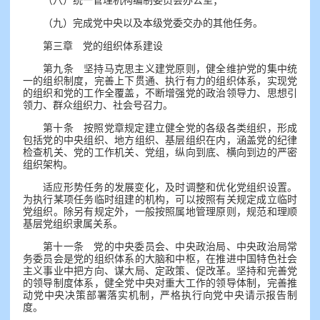
（八）统一管理机构编制委员会办公室；
（九）完成党中央以及本级党委交办的其他任务。
第三章 党的组织体系建设
第九条 坚持马克思主义建党原则，健全维护党的集中统
一的组织制度，完善上下贯通、执行有力的组织体系，实现党
的组织和党的工作全覆盖，不断增强党的政治领导力、思想引
领力、群众组织力、社会号召力。
第十条 按照党章规定建立健全党的各级各类组织，形成
包括党的中央组织、地方组织、基层组织在内，涵盖党的纪律
检查机关、党的工作机关、党组，纵向到底、横向到边的严密
组织架构。
适应形势任务的发展变化，及时调整和优化党组织设置。
为执行某项任务临时组建的机构，可以按照有关规定成立临时
党组织。除另有规定外，一般按照属地管理原则，规范和理顺
基层党组织隶属关系。
第十一条 党的中央委员会、中央政治局、中央政治局常
务委员会是党的组织体系的大脑和中枢，在推进中国特色社会
主义事业中把方向、谋大局、定政策、促改革。坚持和完善党
的领导制度体系，健全党中央对重大工作的领导体制，完善推
动党中央决策部署落实机制，严格执行向党中央请示报告制
度。