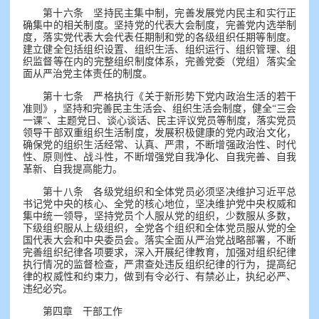
第十六条 坚持民主集中制，完善发展党内民主和实行正
确集中的相关制度。坚持党的代表大会制度，完善党内选举制
度，落实党代表大会代表任期制和党的各级组织任期等制度。
建立健全包括组织设置、组织生活、组织运行、组织管理、组
织监督等在内的完整组织制度体系，完善党委（党组）落实全
面从严治党主体责任的制度。
第十七条 严格执行《关于新形势下党内政治生活的若干
准则》，坚持和完善民主生活会、组织生活会制度，健全“三会
一课”、主题党日、谈心谈话、民主评议党员等制度，落实党员
领导干部双重组织生活制度，发展积极健康的党内政治文化，
确保党的组织生活经常、认真、严肃，不断增强政治性、时代
性、原则性、战斗性，不断增强党自我净化、自我完善、自我
革新、自我提高能力。
第十八条 各级党组织和全体党员必须坚决维护习近平总
书记党中央的核心、全党的核心地位，坚决维护党中央权威和
集中统一领导，坚持党员个人服从党的组织，少数服从多数，
下级组织服从上级组织，全党各个组织和全体党员服从党的全
国代表大会和中央委员会。落实全面从严治党战略部署，不断
完善组织纪律各项要求，深入开展纪律教育，加强对组织纪律
执行情况的监督检查，严肃查处违反组织纪律的行为，提高纪
律的权威性和约束力，做到有令必行、有禁必止，执纪必严、
违纪必究。
第四章 干部工作