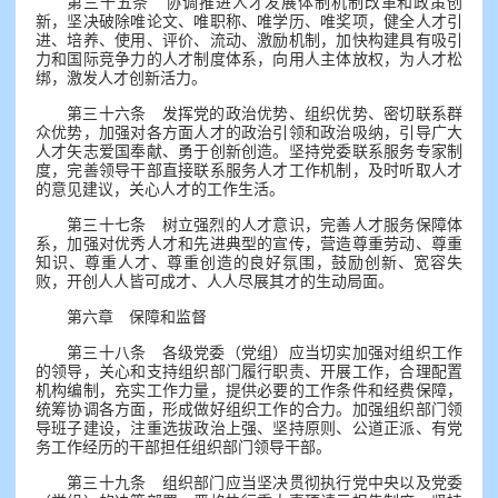
第三十五条 协调推进人才发展体制机制改革和政策创
新，坚决破除唯论文、唯职称、唯学历、唯奖项，健全人才引
进、培养、使用、评价、流动、激励机制，加快构建具有吸引
力和国际竞争力的人才制度体系，向用人主体放权，为人才松
绑，激发人才创新活力。
第三十六条 发挥党的政治优势、组织优势、密切联系群
众优势，加强对各方面人才的政治引领和政治吸纳，引导广大
人才矢志爱国奉献、勇于创新创造。坚持党委联系服务专家制
度，完善领导干部直接联系服务人才工作机制，及时听取人才
的意见建议，关心人才的工作生活。
第三十七条 树立强烈的人才意识，完善人才服务保障体
系，加强对优秀人才和先进典型的宣传，营造尊重劳动、尊重
知识、尊重人才、尊重创造的良好氛围，鼓励创新、宽容失
败，开创人人皆可成才、人人尽展其才的生动局面。
第六章 保障和监督
第三十八条 各级党委（党组）应当切实加强对组织工作
的领导，关心和支持组织部门履行职责、开展工作，合理配置
机构编制，充实工作力量，提供必要的工作条件和经费保障，
统筹协调各方面，形成做好组织工作的合力。加强组织部门领
导班子建设，注重选拔政治上强、坚持原则、公道正派、有党
务工作经历的干部担任组织部门领导干部。
第三十九条 组织部门应当坚决贯彻执行党中央以及党委