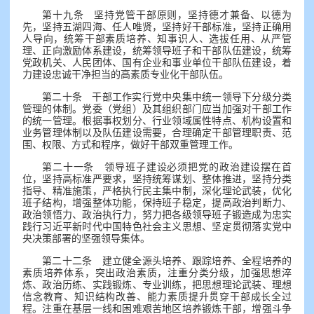
第十九条 坚持党管干部原则，坚持德才兼备、以德为
先，坚持五湖四海、任人唯贤，坚持好干部标准，坚持正确用
人导向，统筹干部素质培养、知事识人、选拔任用、从严管
理、正向激励体系建设，统筹领导班子和干部队伍建设，统筹
党政机关、人民团体、国有企业和事业单位干部队伍建设，着
力建设忠诚干净担当的高素质专业化干部队伍。
第二十条 干部工作实行党中央集中统一领导下分级分类
管理的体制。党委（党组）及其组织部门应当加强对干部工作
的统一管理。根据事权划分、行业领域属性特点、机构设置和
业务管理体制以及队伍建设需要，合理确定干部管理职责、范
围、权限、方式和程序，做好干部双重管理工作。
第二十一条 领导班子建设必须把党的政治建设摆在首
位，坚持高标准严要求，坚持统筹谋划、整体推进，坚持分类
指导、精准施策，严格执行民主集中制，深化理论武装，优化
班子结构，增强整体功能，保持班子稳定，提高政治判断力、
政治领悟力、政治执行力，努力把各级领导班子锻造成为忠实
践行习近平新时代中国特色社会主义思想、坚定贯彻落实党中
央决策部署的坚强领导集体。
第二十二条 建立健全源头培养、跟踪培养、全程培养的
素质培养体系，突出政治素质，注重分类分级，加强思想淬
炼、政治历练、实践锻炼、专业训练，把思想理论武装、理想
信念教育、知识结构改善、能力素质提升贯穿干部成长全过
程。注重在基层一线和困难艰苦地区培养锻炼干部，增强斗争