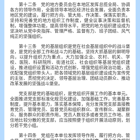
第十二条 党的地方委员会在本地区发挥总揽全局、协调
各方的领导作用，全面领导本地区经济社会发展，全面负责本
地区党的建设，履行把方向、管大局、作决策、保落实职责。
坚持和完善党的地方组织工作制度，健全议事决策和监督机
制，增强整体功能，提高领导水平，把党的地方组织建设成为
坚决听从党中央指挥、管理严格、监督有力、班子团结、风气
纯正的坚强组织。
第十三条 党的基层组织是党在社会基层组织中的战斗堡
垒，是党的全部工作和战斗力的基础。坚持大抓基层的鲜明导
向，以提升组织力为重点，大力加强企业、农村、机关、学
校、医院、科研院所、街道社区、社会组织等基层党组织建
设，推进组织设置和活动方式创新，增强党组织政治功能，选
优配强党组织带头人，把各领域党的基层组织建设成为宣传党
的主张、贯彻党的决定、领导基层治理、团结动员群众、推动
改革发展的坚强战斗堡垒。
党支部是党的基础组织，是党组织开展工作的基本单元。
全面推进党支部标准化规范化建设，加强基础工作，完善基本
制度，提升基本能力，落实基本保障，充分发挥党支部直接教
育党员、管理党员、监督党员和组织群众、宣传群众、凝聚群
众、服务群众的职责作用。党员人数较多或者党员工作地、居
住地比较分散的党支部，应当按照便于组织开展活动原则，划
分若干党小组。
第十四条 党组在本单位发挥领导作用，履行把方向、管