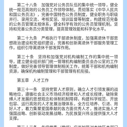
第二十八条 加强党对公务员队伍的集中统一领导，健全
统一规范高效的公务员工作领导体制。贯彻落实《中华人民共
和国公务员法》，完善中国特色公务员制度，健全职务与职级
并行、录用交流、考核奖惩、培训监督等制度，构建规范完备
的公务员管理法规体系，健全科学有效的公务员管理机制。坚
持和完善公务员分类管理，提高管理效能和科学化水平。
第二十九条 严格执行干部退休制度，加强离退休干部思
想政治建设和党组织建设，完善和创新离退休干部服务管理工
作，组织引导离退休干部发挥作用。
第三十条 坚持和加强党对机构编制工作的集中统一领
导，建立健全组织部门统一管理机构编制委员会办公室的工作
制度，做好完善领导管理体制相关工作，统筹干部和机构编制
资源，确保机构编制管理和干部管理有机衔接。
第五章 人才工作
第三十一条 坚持党管人才原则，确立人才引领发展的战
略地位，遵循社会主义市场经济规律和人才成长规律，破除束
缚人才发展的思想观念和体制机制障碍，构建科学规范、开放
包容、运行高效的人才发展治理体系，全方位培养、引进、用
好人才，着力集聚爱国奉献的各方面优秀人才，推进实施人才
强国战略、创新驱动发展战略，为民族复兴伟业提供强大人才
支撑。