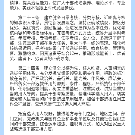
精神，提高治理能力，使广大干部政治素养、理论水平、专业
能力、实践本领跟上时代发展步伐。
第二十三条 建立健全日常考核、分类考核、近距离考核
的知事识人体系，贯彻新发展理念，坚持正确政绩观，把区分
优劣、奖优罚劣、激励担当、促进发展作为基本任务，优化考
核内容和考核指标体系，完善考核方式方法，统筹开展平时考
核、年度考核、专项考核、任期考核，全方位、多渠道了解干
部，注意掌握干部在重大任务、重大斗争一线的表现。强化考
核结果运用，把考核结果与干部选拔任用、教育培养、管理监
督、激励约束、问责追责等结合起来，推动形成能者上、优者
奖、庸者下、劣者汰的正确导向。
第二十四条 建立健全以德为先、任人唯贤、人事相宜的
选拔任用体系，充分发挥党组织领导和把关作用，把政治标准
放在首位，严把政治关、品行关、能力关、作风关、廉洁关，
严格落实干部选拔任用的原则、条件、程序，严格执行干部任
期、任职回避等制度，树立注重基层、注重实践、讲担当重担
当的用人导向，提高干部考察质量，精准科学选人用人，切实
把党和人民需要的好干部选出来用起来。加强干部选拔任用工
作全程监督，营造风清气正的选人用人环境。
拓宽选人用人视野，推进地方与部门之间、地区之间、部
门之间、党政机关与国有企业和事业单位以及其他社会组织之
间的干部交流，综合运用援派、挂职等方式，加大对国家重大
战略选派干部支持力度。