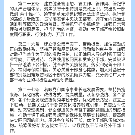
第二十五条 建立健全管思想、管工作、管作风、管纪律
的从严管理体系，聚焦领导干部特别是党政正职，突出对干部
做到“两个维护”、遵守党章党规党纪和宪法法律法规、执行党
的路线方针政策、贯彻落实党中央决策部署、遵守党内政治生
活准则等情况的政治监督。坚持抓早抓小抓经常，加强日常管
理和对履职尽责、担当作为的监督，推动广大干部严格按照制
度履行职责、行使权力、开展工作。
第二十六条 建立健全崇尚实干、带动担当、加油鼓劲的
正向激励体系，坚持严管和厚爱结合、激励和约束并重，加强
对敢担当善作为干部的激励保护，以正确用人导向引领干事创
业导向。正确对待、合理使用被问责和受处分干部，完善被诬
告干部澄清正名制度，健全表彰奖励制度，落实和完善干部工
资、福利与保险制度，关心关爱干部身心健康，加大对基层干
部特别是困难艰苦地区干部的政策倾斜力度，充分调动广大干
部干事创业的积极性主动性创造性。
第二十七条 着眼党和国家事业长远发展需要，坚持拓宽
来源、优化结构、改进方式、提高质量，从各条战线、各个领
域、各个行业发现选拔优秀年轻干部，优化成长路径，建立上
下联动、长期关注的干部常态化培养锻炼机制，完善适时使
用、动态管理机制，健全促进优秀年轻干部脱颖而出的制度措
施，推动年轻干部加强思想理论武装和基层实践锻炼、提高解
决实际问题的能力。用好各年龄段干部，优化干部队伍梯次结
构。统筹做好培养选拔女干部、少数民族干部和党外干部工
作。