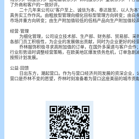
了外商和客户的一致好评。
二十几年来公司以“客户至上、诚信为本、奉达致至、以人为本
真务实工作作风。由粗放型管理向细化目标型管理方向转变；由自
市场并重方向转变；由生产附加值较低的低档产品向生产附加值较
经营·管理
为细化管理，公司设立技术部、生产部、财务部、贸易部、采
各部门员工积极性，为企业的发展做出贡献，同时为企业更好的经
乔林服饰积极寻求高附加值的订单，在国外多渠道与客户合作
行业形势适时调整经营策略，在欧美地区爆发债务危机，订单急剧
按照计划发展。
公益·回馈
日出东方，潮起营口。作为与营口经济共同发展的资深企业，
营口是乔林不变的愿望，乔林时刻准备着为营口这座美丽的城市贡