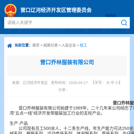
营口辽河经济开发区管理委员会
请输入关键字
当前位置：
首页
>
招商引资
>
入驻企业
>
轻工
营口乔林服装有限公司
来源：
辽河经济开发区
发布时间：2026-04-27
【字号：
大
中
小
】
分享：
营口乔林服
营口乔林服装有限公司始建于1989年，二十几年来公司经历
湾“五点一线”经济开发带服装加工行业的支柱产业。
生产·产品
公司现有员工500余人，十二条生产线，年生产能力可达25
绒系列、棉服系列、运动套装系列、休闲服系列、童装系列、牛仔