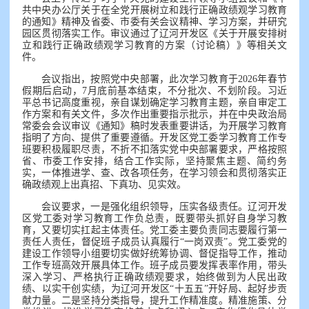
共中央办公厅关于在全党开展树立和践行正确政绩观学习教育
的通知》精神及省委、市委有关会议精神、学习方案，并研究
园区贯彻落实工作。审议通过了辽河开发区《关于开展安排树
立和践行正确政绩观学习教育的方案（讨论稿）》等相关文
件。
会议指出，按照党中央部署，此次学习教育于2026年春节
假期后启动，7月底前基本结束，不分批次、不划阶段。习近
平总书记高度重视，亲自谋划确定学习教育主题，亲自审定工
作方案和有关文件，多次作出重要指示批示，并在中央政治局
常委会会议审议《通知》稿时发表重要讲话，为开展学习教育
指明了方向、提供了重要遵循。开发区党工委学习教育工作专
班要积极履职尽责，不折不扣落实党中央部署要求，严格按照
省、市委工作安排，结合工作实际，坚持聚焦主题、简约务
实，一体推进学、查、改各项任务，在学习领会和贯彻落实正
确政绩观上出真招、下真功、见实效。
会议要求，一是强化组织领导，压实各级责任。辽河开发
区党工委对学习教育工作负总责，既要带头抓好自身学习教
育，又要切实扛起主体责任。党工委主要负责同志要履行第一
责任人责任，督促班子成员认真履行“一岗双责”。党工委党的
建设工作领导小组要切实做好统筹协调、督促指导工作，推动
工作专班高效开展具体工作。班子成员要发挥表率作用，带头
深入学习、严格执行正确政绩观要求，始终做到为人民出政
绩、以实干创实绩，为辽河开发区“十五五”开好局、起好步贡
献力量。二是坚持分类指导，提升工作精准度。精准施策、分