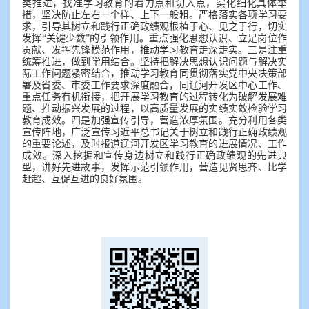
类推进，找准学习教育的着力点和切入点，实化细化具体举
措，坚决防止左右一个样、上下一般粗。严格落实各项学习要
求，引导其树立和践行正确政绩观根植于心、见之于行，切实
发挥“关键少数”的引领作用。重点强化思想认识、立足岗位作
贡献、发挥先锋模范作用，推动学习教育走深走实。三是注重
统筹推进，做到学用结合。坚持把解决思想认识问题与解决实
际工作问题紧密结合，推动学习教育同贯彻落实党中央决策部
署及省委、市委工作要求深度融合，同辽河开发区中心工作、
重点任务有机衔接，把开展学习教育的过程转化为破解发展难
题、推动振兴发展的过程，以高质量发展的实绩实效检验学习
教育成效。四是加强宣传引导，营造浓厚氛围。充分利用各类
宣传阵地，广泛宣传习近平总书记关于树立和践行正确政绩观
的重要论述，及时报道辽河开发区学习教育的进展情况、工作
成效。深入挖掘和宣传身边树立和践行正确政绩观的先进典
型，讲好先进故事，发挥示范引领作用，营造见贤思齐、比学
赶超、互促互进的良好氛围。