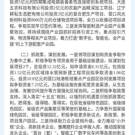
投资5亿元的四期集成电路装备柔性连接密封系统项目、大连
五农科技有限公司投资2亿元的农副产品精深加工项目、辽宁
耕耘生态肥有限公司投资2亿元的复合肥生产项目、营口风光
新材料投资8000万元的仓储物流项目等，全力以赴推动项目进
程，争取实现早日签约落地。三是发挥智能制造产业园产业集
聚效应，将持续围绕产业园抓好招商引资工作，重点招引汽
保、物流等相关产业项目，着力打造“数字化、智能化、全产业
链”的上下游配套产业园。
（二）抓政策，谋划发展。一是将项目谋划和资金争取作
为重中之重，积极争取专项资金用于基础设施建设，拟谋划包
装项目2个，总投资12.32亿元，拟申请资金8.31亿元。包括投
资1.52亿元的区域排水管网新建工程项目拟争取资金1.06亿
元、投资10.8亿元的营口陆港枢纽重点产业园区协同发展项目
拟争取资金7.25亿元，为基础设施完善拓宽资金渠道，从生态
治理、发展空间提升等方面强化区域协同。二是积极争取政策
支持。深入落实“十五五”规划，以强烈的机遇意识抢抓政策红
利，把得准、接得稳、落得实，在获批省级特色园区、省级绿
色园区、省级农产品集聚区等荣誉的基础上，力争晋升国家级
绿色园区、省级零碳园区，积极争取更多新试点、新政策、新
项目落户园区。三是持续助力企业提档升级。全力推动“小升
规”企业、高新技术企业、雏鹰瞪羚企业申报入库，推动国家级
龙头企业、“首台（套）”、智能工厂数字化车间等各类创新主