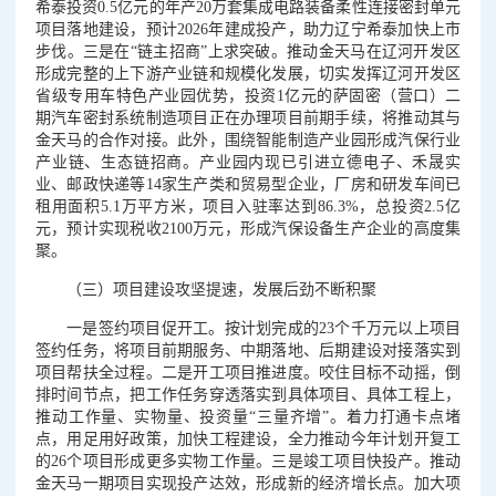
希泰投资0.5亿元的年产20万套集成电路装备柔性连接密封单元
项目落地建设，预计2026年建成投产，助力辽宁希泰加快上市
步伐。三是在“链主招商”上求突破。推动金天马在辽河开发区
形成完整的上下游产业链和规模化发展，切实发挥辽河开发区
省级专用车特色产业园优势，投资1亿元的萨固密（营口）二
期汽车密封系统制造项目正在办理项目前期手续，将推动其与
金天马的合作对接。此外，围绕智能制造产业园形成汽保行业
产业链、生态链招商。产业园内现已引进立德电子、禾晟实
业、邮政快递等14家生产类和贸易型企业，厂房和研发车间已
租用面积5.1万平方米，项目入驻率达到86.3%，总投资2.5亿
元，预计实现税收2100万元，形成汽保设备生产企业的高度集
聚。
（三）项目建设攻坚提速，发展后劲不断积聚
一是签约项目促开工。按计划完成的23个千万元以上项目
签约任务，将项目前期服务、中期落地、后期建设对接落实到
项目帮扶全过程。二是开工项目推进度。咬住目标不动摇，倒
排时间节点，把工作任务穿透落实到具体项目、具体工程上，
推动工作量、实物量、投资量“三量齐增”。着力打通卡点堵
点，用足用好政策，加快工程建设，全力推动今年计划开复工
的26个项目形成更多实物工作量。三是竣工项目快投产。推动
金天马一期项目实现投产达效，形成新的经济增长点。加大项