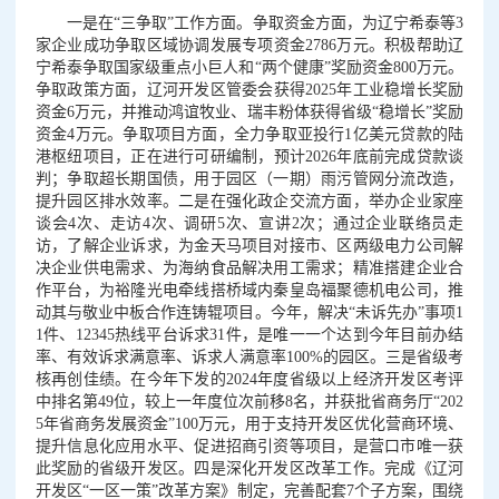
一是在“三争取”工作方面。争取资金方面，为辽宁希泰等3
家企业成功争取区域协调发展专项资金2786万元。积极帮助辽
宁希泰争取国家级重点小巨人和“两个健康”奖励资金800万元。
争取政策方面，辽河开发区管委会获得2025年工业稳增长奖励
资金6万元，并推动鸿谊牧业、瑞丰粉体获得省级“稳增长”奖励
资金4万元。争取项目方面，全力争取亚投行1亿美元贷款的陆
港枢纽项目，正在进行可研编制，预计2026年底前完成贷款谈
判；争取超长期国债，用于园区（一期）雨污管网分流改造，
提升园区排水效率。二是在强化政企交流方面，举办企业家座
谈会4次、走访4次、调研5次、宣讲2次；通过企业联络员走
访，了解企业诉求，为金天马项目对接市、区两级电力公司解
决企业供电需求、为海纳食品解决用工需求；精准搭建企业合
作平台，为裕隆光电牵线搭桥域内秦皇岛福聚德机电公司，推
动其与敬业中板合作连铸辊项目。今年，解决“未诉先办”事项1
1件、12345热线平台诉求31件，是唯一一个达到今年目前办结
率、有效诉求满意率、诉求人满意率100%的园区。三是省级考
核再创佳绩。在今年下发的2024年度省级以上经济开发区考评
中排名第49位，较上一年度位次前移8名，并获批省商务厅“202
5年省商务发展资金”100万元，用于支持开发区优化营商环境、
提升信息化应用水平、促进招商引资等项目，是营口市唯一获
此奖励的省级开发区。四是深化开发区改革工作。完成《辽河
开发区“一区一策”改革方案》制定，完善配套7个子方案，围绕