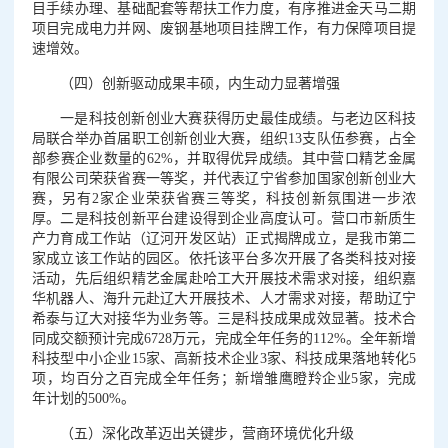
目手续办理、基础配套等帮扶工作力度，有序推进金天马二期
项目完成电力并网、废钢基地项目挂牌工作，有力保障项目提
速增效。
（四）创新驱动成果丰硕，内生动力显著增强
一是科技创新创业大赛获得历史最佳成绩。与老边区科技
局联合举办首届职工创新创业大赛，组织13支队伍参赛，占全
部参赛企业数量的62%，并取得优异成绩。其中营口精艺金属
有限公司荣获省赛一等奖，并代表辽宁省参加国家创新创业大
赛，另有2家企业荣获省赛三等奖，科技创新氛围进一步浓
厚。二是科技创新平台建设得到企业高度认可。营口市新质生
产力育成工作站（辽河开发区站）正式揭牌成立，是我市第二
家成立该工作站的园区。依托该平台多次开展了各类科技对接
活动，先后组织精艺金属赴哈工大开展技术需求对接，组织嘉
华机器人、海升元赴辽大开展技术、人才需求对接，帮助辽宁
希泰与辽大对接华为业务等。三是科技成果成效显著。技术合
同成交额预计完成6728万元，完成全年任务的112%。全年新增
科技型中小企业15家、高新技术企业3家、科技成果落地转化5
项，均百分之百完成全年任务；新增雏鹰瞪羚企业5家，完成
年计划的500%。
（五）深化改革迈出关键步，营商环境优化升级