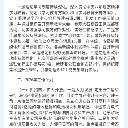
一是理论学习制度持续深化。深入贯彻中央八项规定精神
学习教育，制定《学习教育方案》和《学习教育安排方案》，
党工委理论学习中心组开展读书班2期，下发工作提示单13
期，并通过组织召开警示教育大会、参观大石桥西田党支部等
活动，切实增强学习教育的针对性、实效性和感染力。二是宣
传思想武装持续深化。累计向“学习强国”、北斗融媒等各级媒
体投稿56篇，微信公众号发布消息133篇，在省级、市级新闻
媒体开展专题报道11次，各类新媒体刊发稿件24篇，召开新闻
发布会2次，营造稳定积极的发展舆论环境。三是党组织政治
功能持续强化。扎实开展新兴领域“两个覆盖”集中攻坚活动，
派驻党建工作指导员8名，新建非公联合党支部2个，党组织覆
盖率提升至90%，并按期组织17个党支部进行换届。
二、2026年工作计划
（一）抓招商，扩大开放。一是大力发展“走出去”“请进
来”，深化产业链招商引资工作。针对主导产业赴长三角、珠三
角、京津冀等地进行精准招商，重点推进安徽国轩高科有限公
司投资2亿元的电池租赁和电池梯次利用项目、中国东方电气
集团有限公司投资2亿元的海洋防腐涂料生产项目、辽宁耕耘
生态肥有限公司投资2亿元的复合肥生产项目等。二是加大重
点在谈项目攻关力度，力促早日签约落地。重点推进辽宁希泰