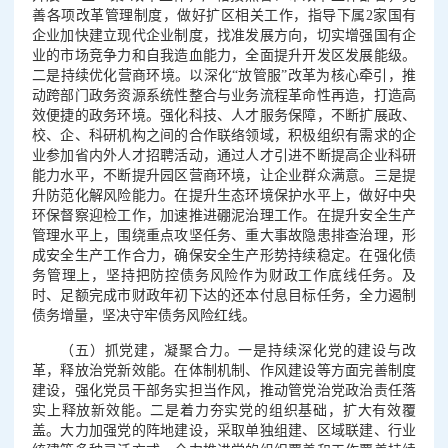
善各项改革管理制度，做好扩区相关工作，指导下属2家国有
企业加快建立现代企业制度，找准发展方向，切实增强国有企
业的市场竞争力和自我造血能力，全面提升开发区发展能级。
二是持续优化营商环境。以深化“放管服”改革为核心牵引，推
动跨部门政务资源系统性整合与业务流程革命性再造，打造高
效便捷的政务环境。强化科技、人才服务保障，不断扩展政、
校、企、科研机构之间的合作联络领域，积极组织有需求的企
业参加省内外人才招聘活动，通过人才引进不断提高企业科研
能力水平，不断提升园区营商环境，让企业群众满意。三是提
升防范化解风险能力。在提升生态环境保护水平上，做好中央
环保督察迎检工作，加速推进硼泥治理工作。在提升安全生产
管理水平上，围绕重点攻坚任务、重大事故隐患排查治理，形
成安全生产工作合力，确保安全生产形势持续稳定。在强化债
务管理上，坚持把防控债务风险作为财政工作底线任务。及
时、足额完成市财政年初下达的还本付息目标任务，全力遏制
债务增量，坚决守牢债务风险红线。
（五）抓党建，凝聚合力。一是持续深化党的建设与改
革，释放治党新效能。在体制机制、作风建设等方面完善制度
建设，强化党员干部务实担当作风，推动管党治党政治责任落
实上释放新效能。二是着力夯实党的组织基础，扩大有效覆
盖。大力加强党的阵地建设，采取单独组建、区域联建、行业