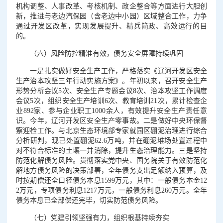
机构调整、人事改革、考核机制、政企整合等方面进行大胆创
新，推进与老边汽保园（含老边中小园）区域整合工作，力争
通过开发区改革，实现发展提升、精兵简政、高效运行的目
的。
（六）风险防控精准有效，债务安全屏障持续巩固
一是扎实做好安全生产工作，严格落实《辽河开发区安全
生产治本攻坚三年行动实施方案》。年初以来，召开安全生产
形势分析会议5次、安全生产专题会议8次、治本攻坚工作调度
会议5次，组织安全生产培训6次、教育培训21次，累计检查企
业892家、参与企业职工1000余人，有效提升安全生产责任意
识。今年，辽河开发区安全生产零事故。二是做好中央环保督
察迎检工作。与北京生态环境部专家就园区硼泥治理进行综合
分析研判，现已处置硼泥62.6万吨，并在硼泥堆场处置过程中
对不符合标准的土壤一并消除，提升生态治理能力。三是坚持
防范化解债务风险。贯彻落实党中央、国务院关于有效防范化
解地方债务风险的决策部署，全年债务支出足额纳入预算，及
时按期偿还全口径债务本息1599万元，其中：一般债务本金12
2万元，专项债务利息1217万元，一般债务利息260万元。全年
债务本息已全部偿还完毕，切实防范债务风险。
（七）党建引领坚强有力，组织根基持续夯实