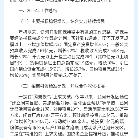
一、2025年工作总结
（一）主要指标稳健增长，综合实力持续增强
年初以来，辽河开发区保持稳中有进的工作思路，确保主
要经济指标完成全年既定计划。预计到12月底，辽河开发区规
模以上工业增加值增幅3%；固定资产投资增长20%；一般公共
预算收入完成2.61亿元，增长3.2%；税收收入完成2.54亿元，
增长3.3%；千万元以上开复工项目完成26个（其中亿元以上项
目5个）；货物贸易进出口总额完成1.9亿元，增长10%；引进
国内到位资金完成4.15亿元，增长25.7%；签约项目完成23个，
增长9.5%；实际利用外资完成3万美元。
（二）招商引资精准高效，开放合作深化拓展
一是在“腾笼换鸟”上求突破。今年以来，辽河开发区通过
“建立闲置台账、实施精准对接、强化企业帮扶”等举措，已累
计盘活闲置企业21家，对接项目20个，盘活闲置土地20.56万平
方米、闲置厂房10.07万平方米，预计新增投资7.15亿元、推动
产值增长约6.94亿元、带动就业500余人。总投资1亿元的瑞丰
粉体设备有限公司年产100套立磨项目成功落户辽河开发区。
二是在“精准招商”上求突破。围绕老企业提档升级，推动辽宁